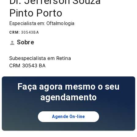
Dr. Jefferson Souza
Pinto Porto
Especialista em:
Oftalmologia
CRM
:
30543
BA
Sobre
Subespecialista em Retina

CRM 30543 BA
Faça agora mesmo o seu
agendamento
Agende On-line