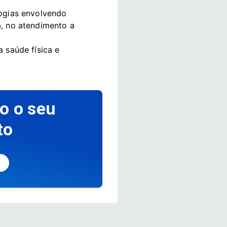
logias envolvendo 
, no atendimento a 
 saúde física e 
o o seu
to