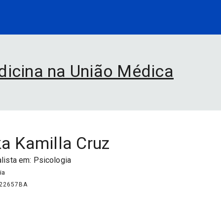
dicina na União Médica
ka Kamilla Cruz
lista em:
Psicologia
ia
22657
BA